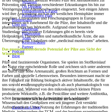
In der ostasiatischen Medizin werden Pilze seit Jahrtausenden zur
Webinare
Prävention und Therapie verschiedener Erkrankungen bis hin zur
On Demand
Verzögerung von Altersbeschwerden eingesetzt. Seit einigen Jahren
Publikationen E-Paper
wird ihre Anwendung auch in der westlichen Hemisphäre immer
Publikationen Print
populärer. Universitäten und Forschungsgruppen in Europa
Bildungsabo
interessieren sich zunehmend für die Pilze, ihre Inhaltstoffe und die
Über uns
pharmakologischen Wirkstoffe. Aufgrund einer besseren
Akademie
Studienlage und positiver Erfahrungen gibt es bereits viele
Philosophie
Heilpraktiker, Therapeuten und naturheilkundliche Ärzte, die aus
Team
Überzeugung mit Vitalpilzen oder „medicinal mushrooms“ arbeiten.
Referent/innen
Partner
Das gesundheitsfördernde Potenzial der Pilze aus Sicht der
Podcast
Wissenschaft
Blog
Pilze sind faszinierende Organismen. Sie spielen im Stoffkreislauf
der Natur eine entscheidende Rolle und zeichnen sich unter anderem
Warenkorb
aus durch eine hohe Artenanzahl, großen Reichtum an Formen und
Farben und spezielle Lebensweisen. Besonders interessant macht sie
ihre Fähigkeit zur Bildung biologisch aktiver Inhaltsstoffe, die für
uns sowohl
e
rnährungsphysiologisch als auch pharmakologisch von
Interesse sind. Während von den mikroskopisch kleinen Pilzen
produzierte Wirkstoffe, z.B. die Penicilline und weitere Antibiotika,
schon lange unersetzliche Arzneimittel sind, widmet die
Es befinden sich keine Produkte im Warenkorb.
Wissenschaft den Großpilzen erst seit jüngerer Zeit verstärkt
Aufmerksamkeit. Unter Nutzung der Erfahrungen der traditionellen
Zurück zum Shop
Medizin, insbesondere der TCM, und der heutigen experimentellen