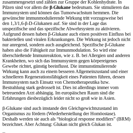
zusammengesetzt und zählen zur Gruppe der Kohlenhydrate. In
Pilzen sind vor allem die
β-Glukane
bedeutsam. Sie stimulieren das
Immunsystem und können das Tumorwachstum hemmen. Die
gewünschte immunmodulierende Wirkung tritt vorzugsweise bei
den 1,3/1,6-β-D-Glukanen auf. Sie sind in der Lage das
unspezifische und das spezifische Abwehrsystem zu aktivieren.
Aufgrund dessen haben β-Glukane auch einen positiven Einfluss bei
bakteriellen und viralen Erkrankungen. Die Wirkung ist jedoch nicht
nur anregend, sondern auch ausgleichend. Spezifische β-Glukane
haben also die Fähigkeit zur Immunmodulation. So wird eine
überschießende Immunreaktion, wie z. B. bei Allergien und anderen
Krankheiten, wo sich das Immunsystem gegen körpereigenes
Gewebe richtet, günstig beeinflusst. Die immunstimulierende
Wirkung kann auch zu einem besseren Allgemeinzustand und einer
schnelleren Regenerationsfähigkeit eines Patienten führen, dessen
Immunsystem nach Einsatz von Chemotherapeutika bzw.
Bestrahlung stark gedrosselt ist. Dies ist allerdings immer vom
betreuenden Arzt abhängig. Im europäischen Raum sind die
Erfahrungen diesbezüglich leider nicht so groß wie in Asien.
β-Glukane sind auch imstande den Gleichgewichtszustand im
Organismus zu fördern (Wiederherstellung der Homöostase).
Deshalb werden sie auch als “biological response modifiers” (BRM)
bezeichnet. Aber Achtung: Glukan nicht gleich Glukan ist.