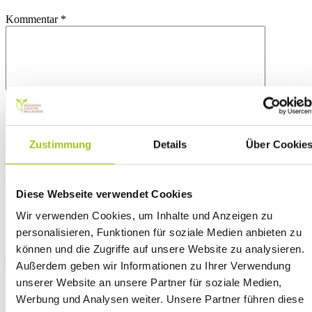
Kommentar
*
Name
*
Zustimmung
Details
Über Cookie
E-Mail-Adresse
*
Website
Diese Webseite verwendet Cookies
Mit dem Absenden meiner Bewertung erkläre ich mich mit den
Wir verwenden Cookies, um Inhalte und Anzeigen zu
Bewertungsrichtlinien einverstanden und bestätige, dass meine
personalisieren, Funktionen für soziale Medien anbieten zu
Angaben freiwillig erfolgen.
können und die Zugriffe auf unsere Website zu analysieren.
Außerdem geben wir Informationen zu Ihrer Verwendung
unserer Website an unsere Partner für soziale Medien,
Werbung und Analysen weiter. Unsere Partner führen diese