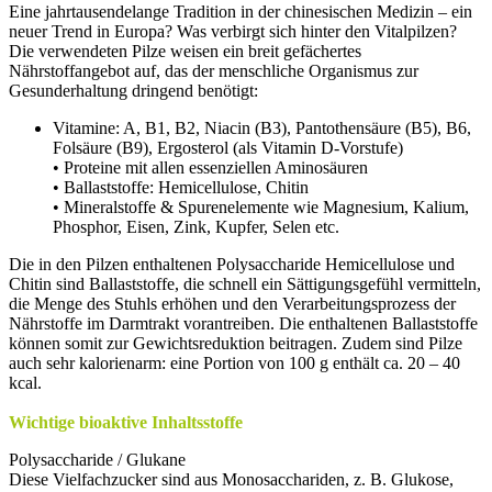
Eine jahrtausendelange Tradition in der chinesischen Medizin – ein
neuer Trend in Europa? Was verbirgt sich hinter den Vitalpilzen?
Die verwendeten Pilze weisen ein breit gefächertes
Nährstoffangebot auf, das der menschliche Organismus zur
Gesunderhaltung dringend benötigt:
Vitamine: A, B1, B2, Niacin (B3), Pantothensäure (B5), B6,
Folsäure (B9), Ergosterol (als Vitamin D-Vorstufe)
• Proteine mit allen essenziellen Aminosäuren
• Ballaststoffe: Hemicellulose, Chitin
• Mineralstoffe & Spurenelemente wie Magnesium, Kalium,
Phosphor, Eisen, Zink, Kupfer, Selen etc.
Die in den Pilzen enthaltenen Polysaccharide Hemicellulose und
Chitin sind Ballaststoffe, die schnell ein Sättigungsgefühl vermitteln,
die Menge des Stuhls erhöhen und den Verarbeitungsprozess der
Nährstoffe im Darmtrakt vorantreiben. Die enthaltenen Ballaststoffe
können somit zur Gewichtsreduktion beitragen. Zudem sind Pilze
auch sehr kalorienarm: eine Portion von 100 g enthält ca. 20 – 40
kcal.
Wichtige bioaktive Inhaltsstoffe
Polysaccharide / Glukane
Diese Vielfachzucker sind aus Monosacchariden, z. B. Glukose,