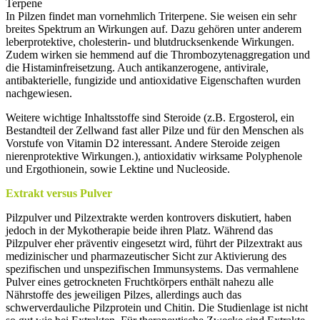
Terpene
In Pilzen findet man vornehmlich Triterpene. Sie weisen ein sehr
breites Spektrum an Wirkungen auf. Dazu gehören unter anderem
leberprotektive, cholesterin- und blutdrucksenkende Wirkungen.
Zudem wirken sie hemmend auf die Thrombozytenaggregation und
die Histaminfreisetzung. Auch antikanzerogene, antivirale,
antibakterielle, fungizide und antioxidative Eigenschaften wurden
nachgewiesen.
Weitere wichtige Inhaltsstoffe sind Steroide (z.B. Ergosterol, ein
Bestandteil der Zellwand fast aller Pilze und für den Menschen als
Vorstufe von Vitamin D2 interessant. Andere Steroide zeigen
nierenprotektive Wirkungen.), antioxidativ wirksame Polyphenole
und Ergothionein, sowie Lektine und Nucleoside.
Extrakt versus Pulver
Pilzpulver und Pilzextrakte werden kontrovers diskutiert, haben
jedoch in der Mykotherapie beide ihren Platz. Während das
Pilzpulver eher präventiv eingesetzt wird, führt der Pilzextrakt aus
medizinischer und pharmazeutischer Sicht zur Aktivierung des
spezifischen und unspezifischen Immunsystems. Das vermahlene
Pulver eines getrockneten Fruchtkörpers enthält nahezu alle
Nährstoffe des jeweiligen Pilzes, allerdings auch das
schwerverdauliche Pilzprotein und Chitin. Die Studienlage ist nicht