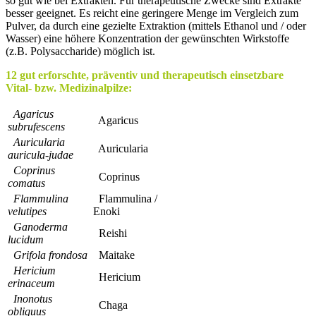
so gut wie bei Extrakten. Für therapeutische Zwecke sind Extrakte
besser geeignet. Es reicht eine geringere Menge im Vergleich zum
Pulver, da durch eine gezielte Extraktion (mittels Ethanol und / oder
Wasser) eine höhere Konzentration der gewünschten Wirkstoffe
(z.B. Polysaccharide) möglich ist.
12 gut erforschte, präventiv und therapeutisch einsetzbare
Vital- bzw. Medizinalpilze:
Agaricus
Agaricus
subrufescens
Auricularia
Auricularia
auricula-judae
Coprinus
Coprinus
comatus
Flammulina
Flammulina /
velutipes
Enoki
Ganoderma
Reishi
lucidum
Grifola frondosa
Maitake
Hericium
Hericium
erinaceum
Inonotus
Chaga
obliquus