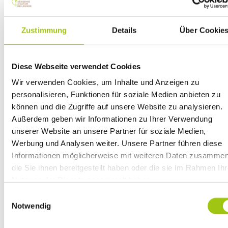
Zustimmung
Details
Über Cookie
Diese Webseite verwendet Cookies
Wir verwenden Cookies, um Inhalte und Anzeigen zu
personalisieren, Funktionen für soziale Medien anbieten zu
können und die Zugriffe auf unsere Website zu analysieren.
Außerdem geben wir Informationen zu Ihrer Verwendung
unserer Website an unsere Partner für soziale Medien,
Werbung und Analysen weiter. Unsere Partner führen diese
Informationen möglicherweise mit weiteren Daten zusammen
Flexibles Lernen
die Sie ihnen bereitgestellt haben oder die sie im Rahmen Ihr
Nutzung der Dienste gesammelt haben.
Zudem möchten wir auf unsere
Datenschutzhinweise gem
Einwilligungsauswahl
Individuelle Weiterbildung
Art. 13 DSGVO
aufmerksam machen.
Notwendig