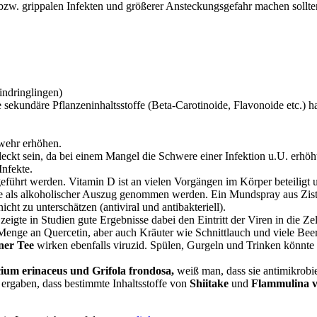
ralen bzw. grippalen Infekten und größerer Ansteckungsgefahr ma
indringlingen)
 sekundäre Pflanzeninhaltsstoffe (Beta-Carotinoide, Flavonoide etc.) 
wehr erhöhen.
deckt sein, da bei einem Mangel die Schwere einer Infektion u.U. erhö
Infekte.
ugeführt werden. Vitamin D ist an vielen Vorgängen im Körper beteilig
e als alkoholischer Auszug genommen werden. Ein Mundspray aus Zistro
cht zu unterschätzen (antiviral und antibakteriell).
zeigte in Studien gute Ergebnisse dabei den Eintritt der Viren in die Z
 Menge an Quercetin, aber auch Kräuter wie Schnittlauch und viele Bee
ner Tee
wirken ebenfalls viruzid. Spülen, Gurgeln und Trinken könnte 
cium erinaceus und Grifola frondosa,
weiß man, dass sie antimikrobi
r ergaben, dass bestimmte Inhaltsstoffe von
Shiitake
und
Flammulina v