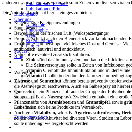
anderen das machen, was wir sowieso in Zeiten von diversen vi
Publikationen E-Paper
Publikationen Print
Die Naturheilkunde hat hier ja einiges zu bieten:
Bildungsabo
Über uns
Regelmäßige Kneippanwendungen
Akademie
Saunabesuche
Philosophie
Bewegung in der frischen Luft (Waldspaziergänge)
Team
Propolis (schützt auch den Bienenstock vor krankmachenden E
Referent/innen
Ernährung: Hühnersuppe, viel frisches Obst und Gemüse. Viele
Partner
antibiotisch, antiviral und antioxidativ.
Podcast
Nährstoffe eventuell zusätzlich zuführen:
Blog
Zink
stärkt das Immunsystem und kann die Infektionsab
Die
Selen
versorgung sollte in Zeiten von Infektionen ge
Vitamin C
erhöht die Immunfunktion und mildert virale 
Warenkorb
Vitamin D
sollte in der dunklen Jahreszeit unbedingt z
Zistrose
und
Sonnenhut
können bereits präventiv tropfenweis
die Atemwege zu erschweren. Auch ein Salbeispray ist hierbei ni
Quercetin
– ein Pflanzenstoff aus der Gruppe der Polyphenole 
stoppen. (z.B. als Nasenspray). Zwiebeln enthalten eine große
Pflanzensäfte von
Aroniabeeren
und
Granatäpfel
, sowie
grü
Es befinden sich keine Produkte im Warenkorb.
reduzieren.
Auch von
Vitalpilzen,
wie z.B.
Agaricus subrufescens, Heri
Zurück zum Shop
zeigen antivirale Aktivität bei diversen Viren. Studien im Labo
sollte unbedingt weitergeforscht werden.