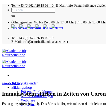
Zum
Tel.: +43 (0)662 / 26 19 09 – 0 | E-Mail: info@naturheilkunde-akadem
Suchen
Inhalt
nach:
springen
Öffnungszeiten: Mo bis Do 8:00 bis 17:00 Uhr | Fr 8:00 bis 12:00 Uhr
Tel.: +43 (0)662 / 26 19 09 – 0
E-Mail: info@naturheilkunde-akademie.at
Bildungskalender
Aktuelle Beiträge
Bildungsshop
Präsenz Fortbildungen
Immunsystem stärken in Zeiten von Coron
Online Fortbildungen
Webinare
Es ist ganz offensichtlich. Das Virus bleibt, wir müssen damit leben
On Demand