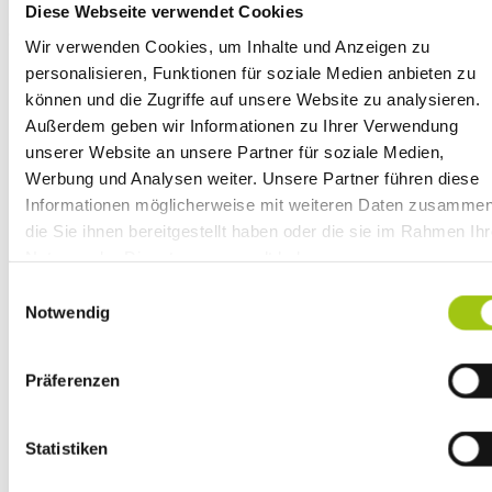
Diese Webseite verwendet Cookies
SOCIAL MEDIA
Wir verwenden Cookies, um Inhalte und Anzeigen zu
personalisieren, Funktionen für soziale Medien anbieten zu
können und die Zugriffe auf unsere Website zu analysieren.
Außerdem geben wir Informationen zu Ihrer Verwendung
unserer Website an unsere Partner für soziale Medien,
Werbung und Analysen weiter. Unsere Partner führen diese
Informationen möglicherweise mit weiteren Daten zusammen
Newsletter
die Sie ihnen bereitgestellt haben oder die sie im Rahmen Ihr
Nutzung der Dienste gesammelt haben.
Gib deine E-Mail-Adresse ein, um dich
Zudem möchten wir auf unsere
Datenschutzhinweise gem
anzumelden
Einwilligungsauswahl
Art. 13 DSGVO
aufmerksam machen.
Notwendig
Präferenzen
Ich möchte den Newsletter der AfN erhalten und
akzeptiere die
Datenschutzerklärung
.
Statistiken
Du kannst den Newsletter jederzeit über den Link in unserem
Newsletter abbestellen.