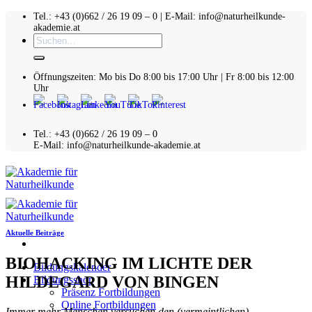
Zum
Tel.: +43 (0)662 / 26 19 09 – 0 | E-Mail: info@naturheilkunde-
akademie.at
Inhalt
Suchen
springen
nach:
Öffnungszeiten: Mo bis Do 8:00 bis 17:00 Uhr | Fr 8:00 bis 12:00
Uhr
Tel.: +43 (0)662 / 26 19 09 – 0
E-Mail: info@naturheilkunde-akademie.at
Aktuelle Beiträge
BIOHACKING IM LICHTE DER
Bildungskalender
HILDEGARD VON BINGEN
Bildungsshop
Präsenz Fortbildungen
Online Fortbildungen
Immer mehr Menschen versuchen den (vermeintlichen)