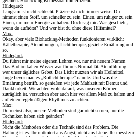
gefallen. Biohacking ist messbar und effizient.
Hildegard:
Langsam ist nicht schlecht. Präzise ist nicht immer weise. Du
nimmst einen Stoff, um schneller zu sein. Einen, um ruhiger zu sein.
Einen, um mehr Energie zu haben. Doch sag mir: Was geschieht,
wenn du aufhörst? Und wer bist du ohne diese Hilfsmittel?
Max:
Okay, aber viele Biohacking‑Methoden funktionieren wirklich:
Kältetherapie, Atemübungen, Lichttherapie, gezielte Ernährung und
so.
Hildegard:
Du führst mir meine eigenen Lehren vor, nur mit neuem Namen.
Das Bad im kalten Wasser war für uns Normalität. Atemführung
war unser tägliches Gebet. Das Licht nutzten wir als Heilmittel,
lange bevor man es „Rotlichttherapie“ nannte. Und was die
Ernährung betrifft, so genießen wir jede Mahlzeit mit Demut und
Dankbarkeit. Wir achten wohl darauf, was unserem Körper
zuträglich ist, versuchen aber auch hier vor allem Maß zu halten und
auf einen regelmäßigen Rhythmus zu achten.
Max:
Du meinst also, unsere Methoden sind gar nicht so neu, nur die
Techniken haben sich geändert?
Hildegard:
Nicht die Methoden oder die Technik sind das Problem. Die
Haltung ist es. Ihr optimiert aus Angst, nicht aus Liebe. Ihr messt zur