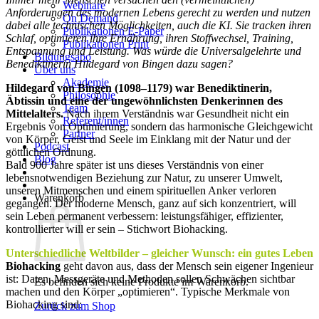
Webinare
Anforderungen des modernen Lebens gerecht zu werden und nutzen
On Demand
dabei alle technischen Möglichkeiten, auch die KI. Sie tracken ihren
Publikationen E-Paper
Schlaf, optimieren ihre Ernährung, ihren Stoffwechsel, Training,
Publikationen Print
Entspannung und Leistung. Was würde die Universalgelehrte und
Bildungsabo
Benediktinerin Hildegard von Bingen dazu sagen?
Über uns
Akademie
Hildegard von Bingen (1098–1179) war Benediktinerin,
Philosophie
Äbtissin und eine der ungewöhnlichsten Denkerinnen des
Team
Mittelalters.
Nach ihrem Verständnis war Gesundheit nicht ein
Referent/innen
Ergebnis von Optimierung, sondern das harmonische Gleichgewicht
Partner
von Körper, Geist und Seele im Einklang mit der Natur und der
Podcast
göttlichen Ordnung.
Blog
Bald 900 Jahre später ist uns dieses Verständnis von einer
lebensnotwendigen Beziehung zur Natur, zu unserer Umwelt,
unseren Mitmenschen und einem spirituellen Anker verloren
Warenkorb
gegangen. Der moderne Mensch, ganz auf sich konzentriert, will
sein Leben permanent verbessern: leistungsfähiger, effizienter,
kontrollierter will er sein – Stichwort Biohacking.
Unterschiedliche Weltbilder – gleicher Wunsch: ein gutes Leben
Biohacking
geht davon aus, dass der Mensch sein eigener Ingenieur
ist: Daten, Messgeräte und Methoden sollen Schwächen sichtbar
Es befinden sich keine Produkte im Warenkorb.
machen und den Körper „optimieren“. Typische Merkmale von
Biohacking sind:
Zurück zum Shop