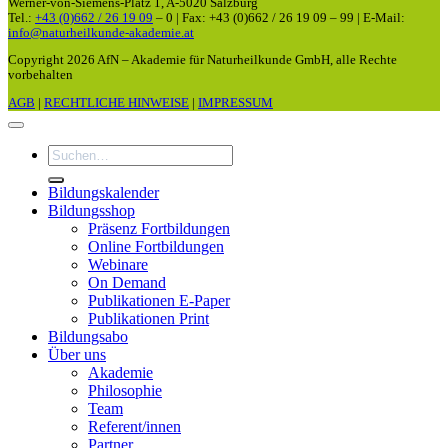
Werner-von-Siemens-Platz 1, A-5020 Salzburg
Tel.:
+43 (0)662 / 26 19 09
– 0 | Fax: +43 (0)662 / 26 19 09 – 99 | E-Mail:
info@naturheilkunde-akademie.at
Copyright 2026 AfN – Akademie für Naturheilkunde GmbH, alle Rechte
vorbehalten
AGB
|
RECHTLICHE HINWEISE
|
IMPRESSUM
Suchen
nach:
Bildungskalender
Bildungsshop
Präsenz Fortbildungen
Online Fortbildungen
Webinare
On Demand
Publikationen E-Paper
Publikationen Print
Bildungsabo
Über uns
Akademie
Philosophie
Team
Referent/innen
Partner