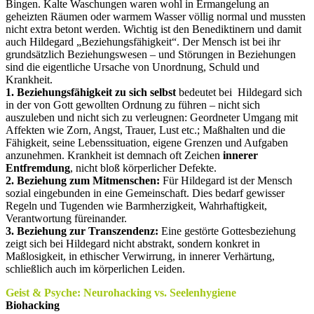
Bingen. Kalte Waschungen waren wohl in Ermangelung an
geheizten Räumen oder warmem Wasser völlig normal und mussten
nicht extra betont werden. Wichtig ist den Benediktinern und damit
auch Hildegard „Beziehungsfähigkeit“. Der Mensch ist bei ihr
grundsätzlich Beziehungswesen – und Störungen in Beziehungen
sind die eigentliche Ursache von Unordnung, Schuld und
Krankheit.
1. Beziehungsfähigkeit zu sich selbst
bedeutet bei Hildegard sich
in der von Gott gewollten Ordnung zu führen – nicht sich
auszuleben und nicht sich zu verleugnen: Geordneter Umgang mit
Affekten wie Zorn, Angst, Trauer, Lust etc.; Maßhalten und die
Fähigkeit, seine Lebenssituation, eigene Grenzen und Aufgaben
anzunehmen. Krankheit ist demnach oft Zeichen
innerer
Entfremdung
, nicht bloß körperlicher Defekte.
2. Beziehung zum Mitmenschen:
Für Hildegard ist der Mensch
sozial eingebunden in eine Gemeinschaft. Dies bedarf gewisser
Regeln und Tugenden wie Barmherzigkeit, Wahrhaftigkeit,
Verantwortung füreinander.
3. Beziehung zur Transzendenz:
Eine gestörte Gottesbeziehung
zeigt sich bei Hildegard nicht abstrakt, sondern konkret in
Maßlosigkeit, in ethischer Verwirrung, in innerer Verhärtung,
schließlich auch im körperlichen Leiden.
Geist & Psyche: Neurohacking vs. Seelenhygiene
Biohacking