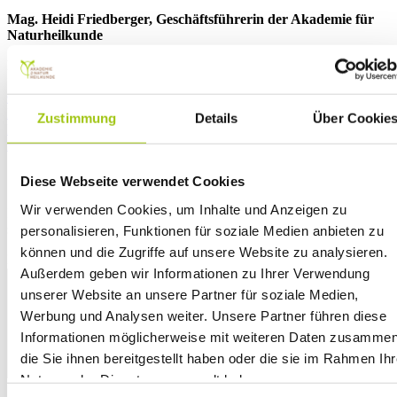
Mag. Heidi Friedberger, Geschäftsführerin der Akademie für
Naturheilkunde
Dieser Eintrag wurde veröffentlicht am
Aktuelle Beiträge
. Setzen
Sie ein Lesezeichen auf den
permalink
.
OPERATION & VERLETZUNG – Die Bedeutung von
Mikronährstoffen für Wundheilung und Genesung
Zustimmung
Details
Über Cookie
KRÄUTERBUSCH UND KRÄUTERWEIH – MAGISCHE
HAUSAPOTHEKE MIT GÖTTLICHEM SEGEN
Schreiben Sie einen Kommentar
Diese Webseite verwendet Cookies
Wir verwenden Cookies, um Inhalte und Anzeigen zu
Ihre E-Mail-Adresse wird nicht veröffentlicht.
Erforderliche Felder
sind mit
*
markiert
personalisieren, Funktionen für soziale Medien anbieten zu
können und die Zugriffe auf unsere Website zu analysieren.
Kommentar
*
Außerdem geben wir Informationen zu Ihrer Verwendung
unserer Website an unsere Partner für soziale Medien,
Werbung und Analysen weiter. Unsere Partner führen diese
Informationen möglicherweise mit weiteren Daten zusammen
die Sie ihnen bereitgestellt haben oder die sie im Rahmen Ihr
Nutzung der Dienste gesammelt haben.