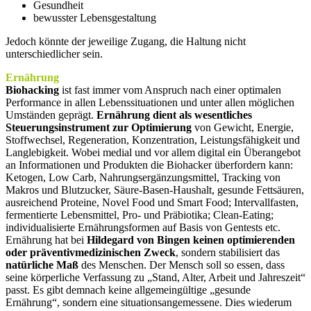
Gesundheit
bewusster Lebensgestaltung
Jedoch könnte der jeweilige Zugang, die Haltung nicht
unterschiedlicher sein.
Ernährung
Biohacking
ist fast immer vom Anspruch nach einer optimalen
Performance in allen Lebenssituationen und unter allen möglichen
Umständen geprägt.
Ernährung dient als wesentliches
Steuerungsinstrument zur Optimierung
von Gewicht, Energie,
Stoffwechsel, Regeneration, Konzentration, Leistungsfähigkeit und
Langlebigkeit. Wobei medial und vor allem digital ein Überangebot
an Informationen und Produkten die Biohacker überfordern kann:
Ketogen, Low Carb, Nahrungsergänzungsmittel, Tracking von
Makros und Blutzucker, Säure-Basen-Haushalt, gesunde Fettsäuren,
ausreichend Proteine, Novel Food und Smart Food; Intervallfasten,
fermentierte Lebensmittel, Pro- und Präbiotika; Clean-Eating;
individualisierte Ernährungsformen auf Basis von Gentests etc.
Ernährung hat bei
Hildegard von Bingen keinen optimierenden
oder präventivmedizinischen Zweck
, sondern stabilisiert das
natürliche Maß
des Menschen. Der Mensch soll so essen, dass
seine körperliche Verfassung zu „Stand, Alter, Arbeit und Jahreszeit“
passt. Es gibt demnach keine allgemeingültige „gesunde
Ernährung“, sondern eine situationsangemessene. Dies wiederum