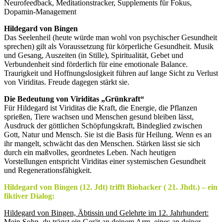
Neurofeedback, Meditationstracker, Supplements für Fokus,
Dopamin‑Management
Hildegard von Bingen
Das Seelenheil (heute würde man wohl von psychischer Gesundheit
sprechen) gilt als Voraussetzung für körperliche Gesundheit. Musik
und Gesang, Auszeiten (in Stille), Spiritualität, Gebet und
Verbundenheit sind förderlich für eine emotionale Balance.
Traurigkeit und Hoffnungslosigkeit führen auf lange Sicht zu Verlust
von Viriditas. Freude dagegen stärkt sie.
Die Bedeutung von Viriditas „Grünkraft“
Für Hildegard ist Viriditas die Kraft, die Energie, die Pflanzen
sprießen, Tiere wachsen und Menschen gesund bleiben lässt,
Ausdruck der göttlichen Schöpfungskraft, Bindeglied zwischen
Gott, Natur und Mensch. Sie ist die Basis für Heilung. Wenn es an
ihr mangelt, schwächt das den Menschen. Stärken lässt sie sich
durch ein maßvolles, geordnetes Leben. Nach heutigen
Vorstellungen entspricht Viriditas einer systemischen Gesundheit
und Regenerationsfähigkeit.
Hildegard von Bingen (12. Jdt) trifft Biohacker ( 21. Jhdt.) – ein
fiktiver Dialog:
Hildegard von Bingen, Äbtissin und Gelehrte im 12. Jahrhundert:
Mein Sohn, du trägst ein Gerät an deinem Arm, eines an deiner