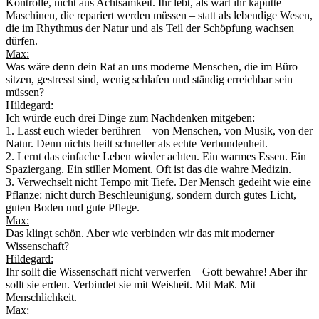
Kontrolle, nicht aus Achtsamkeit. Ihr lebt, als wärt ihr kaputte
Maschinen, die repariert werden müssen – statt als lebendige Wesen,
die im Rhythmus der Natur und als Teil der Schöpfung wachsen
dürfen.
Max:
Was wäre denn dein Rat an uns moderne Menschen, die im Büro
sitzen, gestresst sind, wenig schlafen und ständig erreichbar sein
müssen?
Hildegard:
Ich würde euch drei Dinge zum Nachdenken mitgeben:
1. Lasst euch wieder berühren – von Menschen, von Musik, von der
Natur. Denn nichts heilt schneller als echte Verbundenheit.
2. Lernt das einfache Leben wieder achten. Ein warmes Essen. Ein
Spaziergang. Ein stiller Moment. Oft ist das die wahre Medizin.
3. Verwechselt nicht Tempo mit Tiefe. Der Mensch gedeiht wie eine
Pflanze: nicht durch Beschleunigung, sondern durch gutes Licht,
guten Boden und gute Pflege.
Max:
Das klingt schön. Aber wie verbinden wir das mit moderner
Wissenschaft?
Hildegard:
Ihr sollt die Wissenschaft nicht verwerfen – Gott bewahre! Aber ihr
sollt sie erden. Verbindet sie mit Weisheit. Mit Maß. Mit
Menschlichkeit.
Max
: