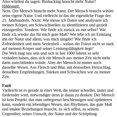
Also würdest du sagen: Biohacking braucht mehr Natur?
Hildegard:
Nein. Der Mensch braucht mehr Natur. Der Mensch braucht wieder
seine eigene Natur. Und vielleicht ist das die eigentliche Frage des
21. Jahrhunderts. Nicht: Wie messe ich Daten und analysiere ich
meinen Körper, um Schwachstellen zu identifizieren und gezielt
einzugreifen. Sondern: Wie finde ich zurück zu mir selbst? Wie
finde ich wieder das für mich gute Maß? Wie lebe ich im Einklang
mit der Natur und allem, was mich umgibt? Wie finde ich
Zufriedenheit und mein Seelenheil – sodass der Fokus nicht so stark
auf meinem Körper und seiner Leistungsfähigkeit liegt?
Die Welt mag neu sein und sich in fast 1000 Jahren so sehr
verändert haben, dass sich ein Mensch aus meiner Zeit nicht mehr
darin zurechtfinden würde. Aber der Mensch ist immer noch
dasselbe Wesen. Aus Fleisch und Blut, mit demselben Herzschlag,
denselben Empfindungen, Stärken und Schwächen wie zu meiner
Zeit.
Fazit
Vielleicht ist es gerade in einer Welt, die immer schneller, lauter und
fordernder wird, notwendiger denn je daran zu denken: Der Mensch
ist kein Projekt, das man unbegrenzt beschleunigen und optimieren
kann, sondern ein lebendiges Wesen, das Rhythmen, das gute Maß
und intakte Beziehungen braucht, zu sich selbst, zu seinem
Gegenüber, seiner Umwelt, der Natur und der Schöpfung.