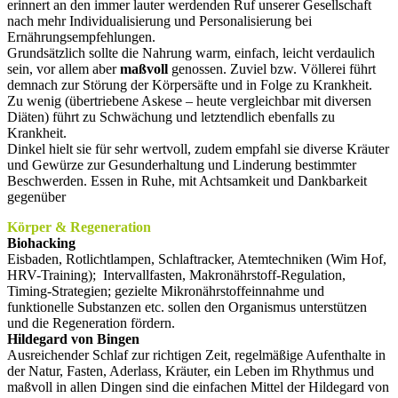
erinnert an den immer lauter werdenden Ruf unserer Gesellschaft
nach mehr Individualisierung und Personalisierung bei
Ernährungsempfehlungen.
Grundsätzlich sollte die Nahrung warm, einfach, leicht verdaulich
sein, vor allem aber
maßvoll
genossen. Zuviel bzw. Völlerei führt
demnach zur Störung der Körpersäfte und in Folge zu Krankheit.
Zu wenig (übertriebene Askese – heute vergleichbar mit diversen
Diäten) führt zu Schwächung und letztendlich ebenfalls zu
Krankheit.
Dinkel hielt sie für sehr wertvoll, zudem empfahl sie diverse Kräuter
und Gewürze zur Gesunderhaltung und Linderung bestimmter
Beschwerden. Essen in Ruhe, mit Achtsamkeit und Dankbarkeit
gegenüber
Körper & Regeneration
Biohacking
Eisbaden, Rotlichtlampen, Schlaftracker, Atemtechniken (Wim Hof,
HRV-Training); Intervallfasten, Makronährstoff-Regulation,
Timing-Strategien; gezielte Mikronährstoffeinnahme und
funktionelle Substanzen etc. sollen den Organismus unterstützen
und die Regeneration fördern.
Hildegard von Bingen
Ausreichender Schlaf zur richtigen Zeit, regelmäßige Aufenthalte in
der Natur, Fasten, Aderlass, Kräuter, ein Leben im Rhythmus und
maßvoll in allen Dingen sind die einfachen Mittel der Hildegard von