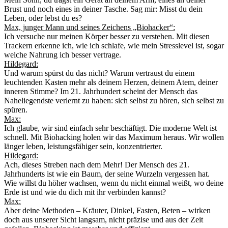
Brust und noch eines in deiner Tasche. Sag mir: Misst du dein
Leben, oder lebst du es?
Max, junger Mann und seines Zeichens „Biohacker“:
Ich versuche nur meinen Körper besser zu verstehen. Mit diesen
Trackern erkenne ich, wie ich schlafe, wie mein Stresslevel ist, sogar
welche Nahrung ich besser vertrage.
Hildegard:
Und warum spürst du das nicht? Warum vertraust du einem
leuchtenden Kasten mehr als deinem Herzen, deinem Atem, deiner
inneren Stimme? Im 21. Jahrhundert scheint der Mensch das
Naheliegendste verlernt zu haben: sich selbst zu hören, sich selbst zu
spüren.
Max:
Ich glaube, wir sind einfach sehr beschäftigt. Die moderne Welt ist
schnell. Mit Biohacking holen wir das Maximum heraus. Wir wollen
länger leben, leistungsfähiger sein, konzentrierter.
Hildegard:
Ach, dieses Streben nach dem Mehr! Der Mensch des 21.
Jahrhunderts ist wie ein Baum, der seine Wurzeln vergessen hat.
Wie willst du höher wachsen, wenn du nicht einmal weißt, wo deine
Erde ist und wie du dich mit ihr verbinden kannst?
Max:
Aber deine Methoden – Kräuter, Dinkel, Fasten, Beten – wirken
doch aus unserer Sicht langsam, nicht präzise und aus der Zeit