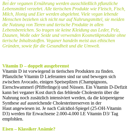
Bei der veganen Ernährung werden ausschließlich
pflanzliche
Lebensmittel verzehrt.
Alle tierischen Produkte wie Fleisch, Fisch,
Milch, Honig und Eier werden abgelehnt.
Viele vegan lebende
Menschen beziehen sich
nicht nur auf Nahrungsmittel, sie meiden
die
Nutzung von Tieren und tierische Produkte
in allen
Lebensbereichen. So tragen sie keine
Kleidung aus Leder, Pelz,
Daunen, Wolle
oder Seide und verwenden Kosmetikprodukte
ohne
tierische Inhaltsstoffen. Veganer handeln
meist aus ethischen
Gründen, sowie für
die Gesundheit und die Umwelt.
Vitamin D – doppelt ausgebremst
Vitamin D ist vorwiegend in tierischen Produkten zu finden.
Pflanzliche Vitamin D Lieferanten sind rar und bewegen sich
zwischen Avocado, einigen Speisepilzen (Champignons,
Eierschwammerl (Pfifferlinge)) und Nüssen. Ein Vitamin D-Defizit
kann bei veganer Kost durch das fehlende Cholesterin über die
Nahrung noch zusätzlich intensiviert werden, da die körpereigene
Synthese auf ausreichende Cholesterinreserven in der
Haut angewiesen ist. Je nach Calcidiol-Spiegel (25-OH-Vitamin
D3) werden für Erwachsene 2.000-4.000 I.E Vitamin D3/ Tag
empfohlen.
Eisen – Klassiker Anämie?