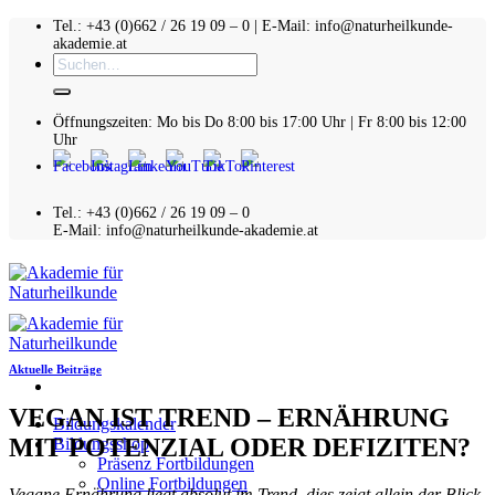
Zum
Tel.: +43 (0)662 / 26 19 09 – 0 | E-Mail: info@naturheilkunde-
akademie.at
Inhalt
Suchen
springen
nach:
Öffnungszeiten: Mo bis Do 8:00 bis 17:00 Uhr | Fr 8:00 bis 12:00
Uhr
Tel.: +43 (0)662 / 26 19 09 – 0
E-Mail: info@naturheilkunde-akademie.at
Aktuelle Beiträge
VEGAN IST TREND – ERNÄHRUNG
Bildungskalender
MIT POTENZIAL ODER DEFIZITEN?
Bildungsshop
Präsenz Fortbildungen
Online Fortbildungen
Vegane Ernährung liegt absolut im Trend, dies zeigt allein der Blick