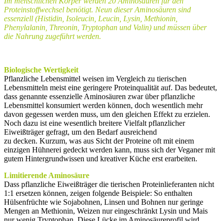
Im menschlichen Körper werden 20 Aminosäuren für den
Proteinstoffwechsel benötigt. Neun dieser Aminosäuren
sind
essenziell (Histidin, Isoleucin, Leucin, Lysin, Methionin,
Phenylalanin, Threonin, Tryptophan und Valin) und müssen
über
die Nahrung zugeführt werden.
Biologische Wertigkeit
Pflanzliche Lebensmittel weisen im Vergleich zu tierischen
Lebensmitteln meist eine geringere Proteinqualität auf. Das bedeutet,
dass genannte essenzielle Aminosäuren zwar über pflanzliche
Lebensmittel konsumiert werden können, doch wesentlich mehr
davon gegessen werden muss, um den gleichen Effekt zu erzielen.
Noch dazu ist eine wesentlich breitere Vielfalt pflanzlicher
Eiweißträger gefragt, um den Bedarf ausreichend
zu decken. Kurzum, was aus Sicht der Proteine oft mit einem
einzigen Hühnerei gedeckt werden kann, muss sich der Veganer mit
gutem Hintergrundwissen und kreativer Küche erst erarbeiten.
Limitierende Aminosäure
Dass pflanzliche Eiweißträger die tierischen Proteinlieferanten nicht
1:1 ersetzen können, zeigen folgende Beispiele: So enthalten
Hülsenfrüchte wie Sojabohnen, Linsen und Bohnen nur geringe
Mengen an Methionin, Weizen nur eingeschränkt Lysin und Mais
nur wenig Tryptophan. Diese Lücke im Aminosäureprofil wird