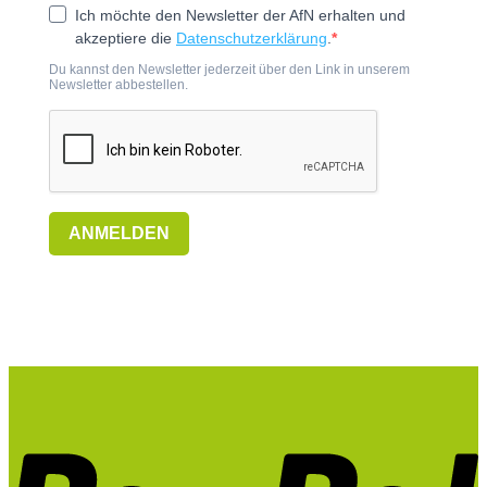
Ich möchte den Newsletter der AfN erhalten und
akzeptiere die
Datenschutzerklärung
.
Du kannst den Newsletter jederzeit über den Link in unserem
Newsletter abbestellen.
ANMELDEN
P