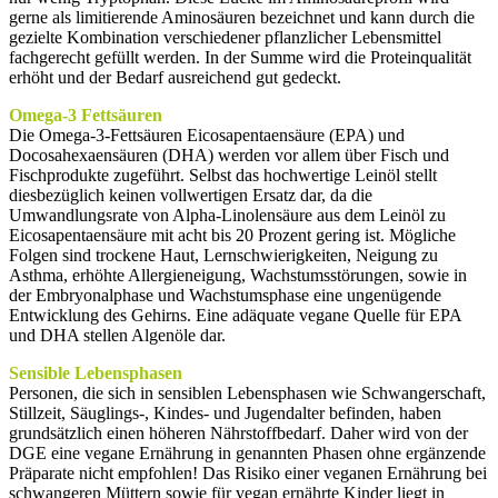
gerne als limitierende Aminosäuren bezeichnet und kann durch die
gezielte Kombination verschiedener pflanzlicher Lebensmittel
fachgerecht gefüllt werden. In der Summe wird die Proteinqualität
erhöht und der Bedarf ausreichend gut gedeckt.
Omega-3 Fettsäuren
Die Omega-3-Fettsäuren Eicosapentaensäure (EPA) und
Docosahexaensäuren (DHA) werden vor allem über Fisch und
Fischprodukte zugeführt. Selbst das hochwertige Leinöl stellt
diesbezüglich keinen vollwertigen Ersatz dar, da die
Umwandlungsrate von Alpha-Linolensäure aus dem Leinöl zu
Eicosapentaensäure mit acht bis 20 Prozent gering ist. Mögliche
Folgen sind trockene Haut, Lernschwierigkeiten, Neigung zu
Asthma, erhöhte Allergieneigung, Wachstumsstörungen, sowie in
der Embryonalphase und Wachstumsphase eine ungenügende
Entwicklung des Gehirns. Eine adäquate vegane Quelle für EPA
und DHA stellen Algenöle dar.
Sensible Lebensphasen
Personen, die sich in sensiblen Lebensphasen wie Schwangerschaft,
Stillzeit, Säuglings-, Kindes- und Jugendalter befinden, haben
grundsätzlich einen höheren Nährstoffbedarf. Daher wird von der
DGE eine vegane Ernährung in genannten Phasen ohne ergänzende
Präparate nicht empfohlen! Das Risiko einer veganen Ernährung bei
schwangeren Müttern sowie für vegan ernährte Kinder liegt in