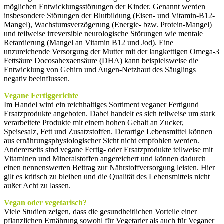
möglichen Entwicklungsstörungen der Kinder. Genannt werden
insbesondere Störungen der Blutbildung (Eisen- und Vitamin-B12-
Mangel), Wachstumsverzögerung (Energie- bzw. Protein-Mangel)
und teilweise irreversible neurologische Störungen wie mentale
Retardierung (Mangel an Vitamin B12 und Jod). Eine
unzureichende Versorgung der Mutter mit der langkettigen Omega-3
Fettsäure Docosahexaensäure (DHA) kann beispielsweise die
Entwicklung von Gehirn und Augen-Netzhaut des Säuglings
negativ beeinflussen.
Vegane Fertiggerichte
Im Handel wird ein reichhaltiges Sortiment veganer Fertigund
Ersatzprodukte angeboten. Dabei handelt es sich teilweise um stark
verarbeitete Produkte mit einem hohen Gehalt an Zucker,
Speisesalz, Fett und Zusatzstoffen. Derartige Lebensmittel können
aus ernährungsphysiologischer Sicht nicht empfohlen werden.
Andererseits sind vegane Fertig- oder Ersatzprodukte teilweise mit
Vitaminen und Mineralstoffen angereichert und können dadurch
einen nennenswerten Beitrag zur Nährstoffversorgung leisten. Hier
gilt es kritisch zu bleiben und die Qualität des Lebensmittels nicht
außer Acht zu lassen.
Vegan oder vegetarisch?
Viele Studien zeigen, dass die gesundheitlichen Vorteile einer
pflanzlichen Ernährung sowohl für Vegetarier als auch für Veganer