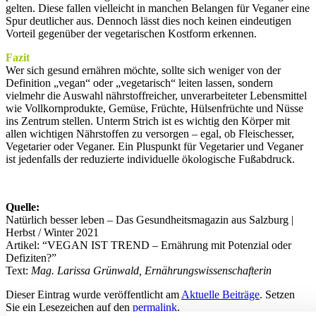
gelten. Diese fallen vielleicht in manchen Belangen für Veganer eine
Spur deutlicher aus. Dennoch lässt dies noch keinen eindeutigen
Vorteil gegenüber der vegetarischen Kostform erkennen.
Fazit
Wer sich gesund ernähren möchte, sollte sich weniger von der
Definition „vegan“ oder „vegetarisch“ leiten lassen, sondern
vielmehr die Auswahl nährstoffreicher, unverarbeiteter Lebensmittel
wie Vollkornprodukte, Gemüse, Früchte, Hülsenfrüchte und Nüsse
ins Zentrum stellen. Unterm Strich ist es wichtig den Körper mit
allen wichtigen Nährstoffen zu versorgen – egal, ob Fleischesser,
Vegetarier oder Veganer. Ein Pluspunkt für Vegetarier und Veganer
ist jedenfalls der reduzierte individuelle ökologische Fußabdruck.
Quelle:
Natürlich besser leben – Das Gesundheitsmagazin aus Salzburg |
Herbst / Winter 2021
Artikel: “VEGAN IST TREND – Ernährung mit Potenzial oder
Defiziten?”
Text:
Mag. Larissa Grünwald, Ernährungswissenschafterin
Dieser Eintrag wurde veröffentlicht am
Aktuelle Beiträge
. Setzen
Sie ein Lesezeichen auf den
permalink
.