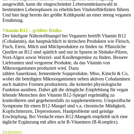
ausgewählt, kann die eingeschränkte Lebensmittelauswahl in
bestimmten Lebensphasen zu erheblichen Vitalstoffdefiziten führen.
Und hier liegt bereits der größte Kritikpunkt an einer streng veganen
Ernährung.
Vitamin B12 – größtes Risiko
Der häufigste Nährstoffmangel bei Veganern betrifft Vitamin B12
(Cobalamin), das hauptsächlich in tierischen Produkten wie Fleisch,
Fisch, Eiern, Milch und Milchprodukten zu finden ist. Pflanzliche
Quellen an B12 sind spärlich und nur in Spuren in Shiitake-Pilzen,
Nori-Algen sowie Wurzel- und Knollengemüse zu finden. Bessere
Lieferanten sind vergorene Produkte, da das Vitamin von
Mikroorganismen produziert wird. Dazu
zählen Sauerkraut, fermentierte Sojaprodukte, Miso, Kimchi & Co,
wobei die beteiligten Mikroorganismen neben aktiven Cobalaminen
auch inaktive Formen produzieren, die keinerlei physiologische
Funktion ausüben. Daher gilt die dringliche Empfehlung für vegan
lebende Menschen den Vitamin B12-Spiegel regelmäßig zu
kontrollieren und gegebenenfalls zu supplementieren. Unspezifische
Symptome für einen B12-Mangel sind v.a. chronische Müdigkeit,
Kopfschmerzen, Depressionen, Hautprobleme und geistige
Erschöpfung. Bei Verdacht eines B12-Mangels empfiehlt sich eine
tägliche Ergänzung mit allen acht B-Vitaminen (B-Komplex).
Definition: