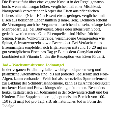
Die Eisenzufuhr über eine vegane Kost ist in der Regel genauso
hoch, wenn nicht sogar höher, verglichen mit einer Mischkost.
Naturgemäß verwertet der Körper das Eisen aus pflanzlichen
Lebensmitteln (Nicht-Häm-Eisen) etwas geringer, verglichen mit
Eisen aus tierischen Lebensmitteln (Häm-Eisen). Dennoch scheint
die Versorgung auch bei Veganern ausreichend zu sein, solange kein
Mehrbedarf, u.a. bei Blutverlust, Stress oder intensivem Sport,
gedeckt werden muss. Gute Eisenquellen sind Hülsenfrüchte,
Samen, Nüsse, Vollkorngetreide, verschiedene Gemüsearten wie
Spinat, Schwarzwurzeln sowie Beerenobst. Bei Verdacht eines
Eisenmangels empfehlen sich Ergänzungen mit rund 15-20 mg an
gut verträglichem Eisen pro Tag (z.B. aus dem Curryblatt oder
kombiniert mit Vitamin C, das die Resorption von Eisen fördert).
Jod – Wachstumsbremse Jodmangel
In der veganen Ernährung fallen wichtige Jodquellen weg und
pflanzliche Alternativen sind, bis auf jodiertes Speisesalz und Nori-
Algen, kaum vorhanden. Fehlt Jod als essenzielles Spurenelement
zur Bildung der Schilddrüsenhormone, kann es zu Antriebslosigkeit,
trockener Haut und Entwicklungsstörungen kommen. Besonders
heikel gestaltet sich ein Jodmangel in der Schwangerschaft und bei
Kindern. Eine Supplementierung liegt meist im Bereich von 100-
150 (μg) mcg Jod pro Tag, z.B. als natürliches Jod in Form der
Jodalge.