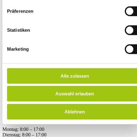
Mit dem Absenden meiner Bewertung erkläre ich mich mit den
Präferenzen
Bewertungsrichtlinien einverstanden und bestätige, dass meine
Angaben freiwillig erfolgen.
Statistiken
Marketing
AKADEMIE
Kursbereich (Kunden-Login)
Alle zulassen
Akademie
Philosophie
Team
Auswahl erlauben
Referent/innen
Partner
Vertrag widerrufen
Ablehnen
ÖFFNUNGSZEITEN
Montag: 8:00 – 17:00
Dienstag: 8:00 – 17:00