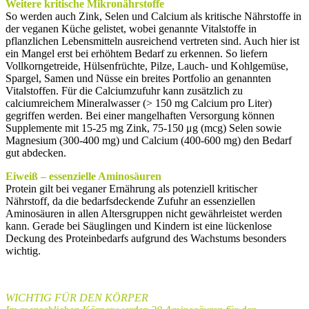
Weitere kritische Mikronährstoffe
So werden auch Zink, Selen und Calcium als kritische Nährstoffe in
der veganen Küche gelistet, wobei genannte Vitalstoffe in
pflanzlichen Lebensmitteln ausreichend vertreten sind. Auch hier ist
ein Mangel erst bei erhöhtem Bedarf zu erkennen. So liefern
Vollkorngetreide, Hülsenfrüchte, Pilze, Lauch- und Kohlgemüse,
Spargel, Samen und Nüsse ein breites Portfolio an genannten
Vitalstoffen. Für die Calciumzufuhr kann zusätzlich zu
calciumreichem Mineralwasser (> 150 mg Calcium pro Liter)
gegriffen werden. Bei einer mangelhaften Versorgung können
Supplemente mit 15-25 mg Zink, 75-150 μg (mcg) Selen sowie
Magnesium (300-400 mg) und Calcium (400-600 mg) den Bedarf
gut abdecken.
Eiweiß – essenzielle Aminosäuren
Protein gilt bei veganer Ernährung als potenziell kritischer
Nährstoff, da die bedarfsdeckende Zufuhr an essenziellen
Aminosäuren in allen Altersgruppen nicht gewährleistet werden
kann. Gerade bei Säuglingen und Kindern ist eine lückenlose
Deckung des Proteinbedarfs aufgrund des Wachstums besonders
wichtig.
WICHTIG FÜR DEN KÖRPER