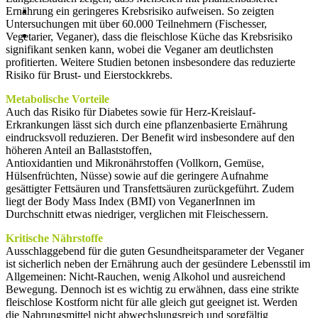
Ernährung ein geringeres Krebsrisiko aufweisen. So zeigten
Untersuchungen mit über 60.000 Teilnehmern (Fischesser,
Vegetarier, Veganer), dass die fleischlose Küche das Krebsrisiko
signifikant senken kann, wobei die Veganer am deutlichsten
profitierten. Weitere Studien betonen insbesondere das reduzierte
Risiko für Brust- und Eierstockkrebs.
Metabolische Vorteile
Auch das Risiko für Diabetes sowie für Herz-Kreislauf-
Erkrankungen lässt sich durch eine pflanzenbasierte Ernährung
eindrucksvoll reduzieren. Der Benefit wird insbesondere auf den
höheren Anteil an Ballaststoffen,
Antioxidantien und Mikronährstoffen (Vollkorn, Gemüse,
Hülsenfrüchten, Nüsse) sowie auf die geringere Aufnahme
gesättigter Fettsäuren und Transfettsäuren zurückgeführt. Zudem
liegt der Body Mass Index (BMI) von VeganerInnen im
Durchschnitt etwas niedriger, verglichen mit Fleischessern.
Kritische Nährstoffe
Ausschlaggebend für die guten Gesundheitsparameter der Veganer
ist sicherlich neben der Ernährung auch der gesündere Lebensstil im
Allgemeinen: Nicht-Rauchen, wenig Alkohol und ausreichend
Bewegung. Dennoch ist es wichtig zu erwähnen, dass eine strikte
fleischlose Kostform nicht für alle gleich gut geeignet ist. Werden
die Nahrungsmittel nicht abwechslungsreich und sorgfältig