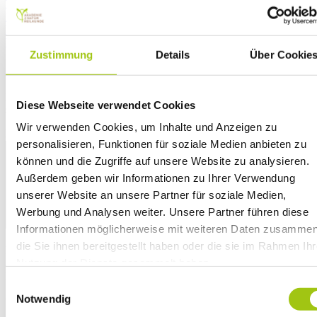
PILZE – UNBEKANNTE WESEN MIT MANNIGFALTIGEM
POTENZIAL
FERMENTATION – WIE AUS DER NOT EINE TUGEND
WURDE
Zustimmung
Details
Über Cookie
Schreiben Sie einen Kommentar
Ihre E-Mail-Adresse wird nicht veröffentlicht.
Erforderliche Felder
Diese Webseite verwendet Cookies
sind mit
*
markiert
Wir verwenden Cookies, um Inhalte und Anzeigen zu
Kommentar
*
personalisieren, Funktionen für soziale Medien anbieten zu
können und die Zugriffe auf unsere Website zu analysieren.
Außerdem geben wir Informationen zu Ihrer Verwendung
unserer Website an unsere Partner für soziale Medien,
Werbung und Analysen weiter. Unsere Partner führen diese
Informationen möglicherweise mit weiteren Daten zusammen
die Sie ihnen bereitgestellt haben oder die sie im Rahmen Ihr
Name
*
Nutzung der Dienste gesammelt haben.
E-Mail-Adresse
*
Zudem möchten wir auf unsere
Datenschutzhinweise gem
Einwilligungsauswahl
Art. 13 DSGVO
aufmerksam machen.
Notwendig
Website