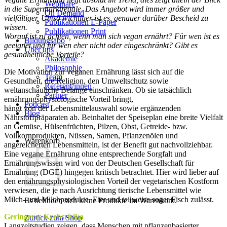
Webinare
in die Supermarktregale. Das Angebot wird immer größer und
On Demand
vielfältiger. Umso wichtiger ist es, genauer darüber Bescheid zu
Publikationen E-Paper
wissen.
Publikationen Print
Worauf ist zu achten, wenn man sich vegan ernährt? Für wen ist es
Bildungsabo
geeignet und für wen eher nicht oder eingeschränkt? Gibt es
Über uns
gesundheitliche Vorteile?
Akademie
Philosophie
Die Motivation zur veganen Ernährung lässt sich auf die
Team
Gesundheit, die Religion, den Umweltschutz sowie
Referent/innen
weltanschauliche Belange einschränken. Ob sie tatsächlich
Partner
ernährungsphysiologische Vorteil bringt,
Podcast
hängt von der Lebensmittelauswahl sowie ergänzenden
Blog
Nährstoffpräparaten ab. Beinhaltet der Speiseplan eine breite Vielfalt
an Gemüse, Hülsenfrüchten, Pilzen, Obst, Getreide- bzw.
Vollkornprodukten, Nüssen, Samen, Pflanzenölen und
Warenkorb
angereicherten Lebensmitteln, ist der Benefit gut nachvollziehbar.
Eine vegane Ernährung ohne entsprechende Sorgfalt und
Ernährungswissen wird von der Deutschen Gesellschaft für
Ernährung (DGE) hingegen kritisch betrachtet. Hier wird lieber auf
den ernährungsphysiologischen Vorteil der vegetarischen Kostform
verwiesen, die je nach Ausrichtung tierische Lebensmittel wie
Milch- und Milchprodukte, Eier und teilweise sogar Fisch zulässt.
Es befinden sich keine Produkte im Warenkorb.
Geringeres Krebsrisiko
Zurück zum Shop
Langzeitstudien zeigen, dass Menschen mit pflanzenbasierter