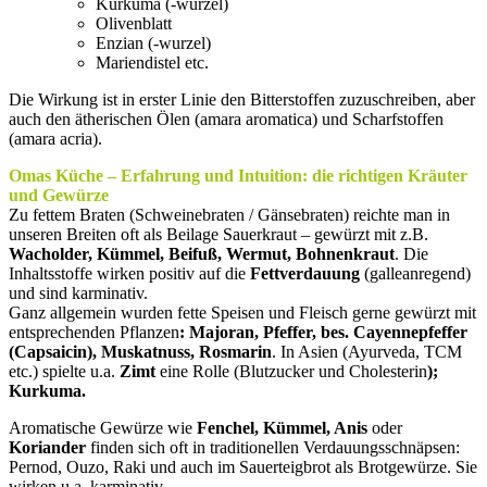
Kurkuma (-wurzel)
Olivenblatt
Enzian (-wurzel)
Mariendistel etc.
Die Wirkung ist in erster Linie den Bitterstoffen zuzuschreiben, aber
auch den ätherischen Ölen (amara aromatica) und Scharfstoffen
(amara acria).
Omas Küche – Erfahrung und Intuition: die richtigen Kräuter
und Gewürze
Zu fettem Braten (Schweinebraten / Gänsebraten) reichte man in
unseren Breiten oft als Beilage Sauerkraut – gewürzt mit z.B.
Wacholder, Kümmel, Beifuß, Wermut, Bohnenkraut
. Die
Inhaltsstoffe wirken positiv auf die
Fettverdauung
(galleanregend)
und sind karminativ.
Ganz allgemein wurden fette Speisen und Fleisch gerne gewürzt mit
entsprechenden Pflanzen
: Majoran, Pfeffer, bes. Cayennepfeffer
(Capsaicin), Muskatnuss, Rosmarin
. In Asien (Ayurveda, TCM
etc.) spielte u.a.
Zimt
eine Rolle (Blutzucker und Cholesterin
);
Kurkuma.
Aromatische Gewürze wie
Fenchel, Kümmel, Anis
oder
Koriander
finden sich oft in traditionellen Verdauungsschnäpsen:
Pernod, Ouzo, Raki und auch im Sauerteigbrot als Brotgewürze. Sie
wirken u.a. karminativ.