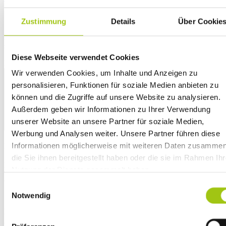
Schreiben Sie einen Kommentar
Zustimmung
Details
Über Cookie
Ihre E-Mail-Adresse wird nicht veröffentlicht.
Erforderliche Felder
sind mit
*
markiert
Diese Webseite verwendet Cookies
Kommentar
*
Wir verwenden Cookies, um Inhalte und Anzeigen zu
personalisieren, Funktionen für soziale Medien anbieten zu
können und die Zugriffe auf unsere Website zu analysieren.
Außerdem geben wir Informationen zu Ihrer Verwendung
unserer Website an unsere Partner für soziale Medien,
Werbung und Analysen weiter. Unsere Partner führen diese
Informationen möglicherweise mit weiteren Daten zusammen
Name
*
die Sie ihnen bereitgestellt haben oder die sie im Rahmen Ihr
E-Mail-Adresse
*
Nutzung der Dienste gesammelt haben.
Zudem möchten wir auf unsere
Datenschutzhinweise gem
Website
Einwilligungsauswahl
Art. 13 DSGVO
aufmerksam machen.
Notwendig
Mit dem Absenden meiner Bewertung erkläre ich mich mit den
Bewertungsrichtlinien einverstanden und bestätige, dass meine
Angaben freiwillig erfolgen.