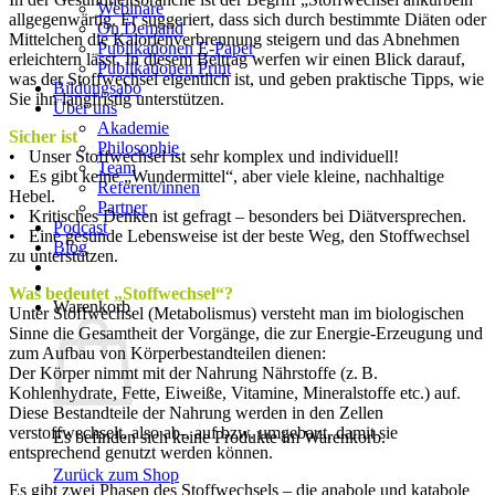
Webinare
allgegenwärtig. Er suggeriert, dass sich durch bestimmte Diäten oder
On Demand
Mittelchen die Kalorienverbrennung steigern und das Abnehmen
Publikationen E-Paper
erleichtern lässt. In diesem Beitrag werfen wir einen Blick darauf,
Publikationen Print
was der Stoffwechsel eigentlich ist, und geben praktische Tipps, wie
Bildungsabo
Sie ihn langfristig unterstützen.
Über uns
Akademie
Sicher ist
Philosophie
• Unser Stoffwechsel ist sehr komplex und individuell!
Team
• Es gibt keine „Wundermittel“, aber viele kleine, nachhaltige
Referent/innen
Hebel.
Partner
• Kritisches Denken ist gefragt – besonders bei Diätversprechen.
Podcast
• Eine gesunde Lebensweise ist der beste Weg, den Stoffwechsel
Blog
zu unterstützen.
Was bedeutet „Stoffwechsel“?
Warenkorb
Unter Stoffwechsel (Metabolismus) versteht man im biologischen
Sinne die Gesamtheit der Vorgänge, die zur Energie-Erzeugung und
zum Aufbau von Körperbestandteilen dienen:
Der Körper nimmt mit der Nahrung Nährstoffe (z. B.
Kohlenhydrate, Fette, Eiweiße, Vitamine, Mineralstoffe etc.) auf.
Diese Bestandteile der Nahrung werden in den Zellen
verstoffwechselt, also ab-, auf bzw. umgebaut, damit sie
Es befinden sich keine Produkte im Warenkorb.
entsprechend genutzt werden können.
Zurück zum Shop
Es gibt zwei Phasen des Stoffwechsels – die anabole und katabole