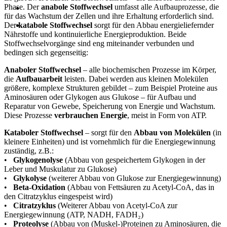
Phase. Der
anabole Stoffwechsel
umfasst alle Aufbauprozesse, die
für das Wachstum der Zellen und ihre Erhaltung erforderlich sind.
Der
katabole Stoffwechsel
sorgt für den Abbau energieliefernder
Nährstoffe und kontinuierliche Energieproduktion. Beide
Stoffwechselvorgänge sind eng miteinander verbunden und
bedingen sich gegenseitig:
Anaboler Stoffwechsel
– alle biochemischen Prozesse im Körper,
die
Aufbauarbeit
leisten. Dabei werden aus kleinen Molekülen
größere, komplexe Strukturen gebildet – zum Beispiel Proteine aus
Aminosäuren oder Glykogen aus Glukose – für Aufbau und
Reparatur von Gewebe, Speicherung von Energie und Wachstum.
Diese Prozesse
verbrauchen Energie
, meist in Form von ATP.
Kataboler Stoffwechsel
– sorgt für den
Abbau von Molekülen
(in
kleinere Einheiten) und ist vornehmlich für die Energiegewinnung
zuständig, z.B.:
•
Glykogenolyse
(Abbau von gespeichertem Glykogen in der
Leber und Muskulatur zu Glukose)
•
Glykolyse
(weiterer Abbau von Glukose zur Energiegewinnung)
•
Beta-Oxidation
(Abbau von Fettsäuren zu Acetyl-CoA, das in
den Citratzyklus eingespeist wird)
•
Citratzyklus
(Weiterer Abbau von Acetyl-CoA zur
Energiegewinnung (ATP, NADH, FADH₂)
•
Proteolyse
(Abbau von (Muskel-)Proteinen zu Aminosäuren, die