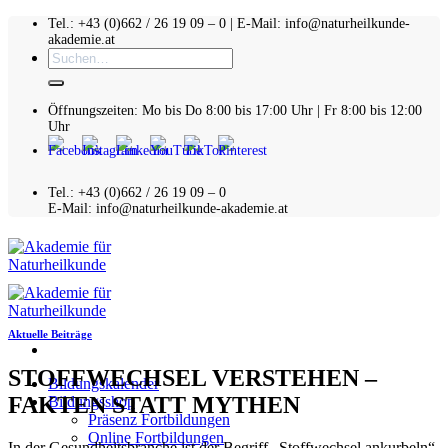
Zum
Tel.: +43 (0)662 / 26 19 09 – 0 | E-Mail: info@naturheilkunde-
akademie.at
Inhalt
Suchen
springen
nach:
Öffnungszeiten: Mo bis Do 8:00 bis 17:00 Uhr | Fr 8:00 bis 12:00
Uhr
Tel.: +43 (0)662 / 26 19 09 – 0
E-Mail: info@naturheilkunde-akademie.at
Aktuelle Beiträge
STOFFWECHSEL VERSTEHEN –
Bildungskalender
FAKTEN STATT MYTHEN
Bildungsshop
Präsenz Fortbildungen
Online Fortbildungen
In der Gesundheitsbranche ist der Begriff „Stoffwechsel ankurbeln“