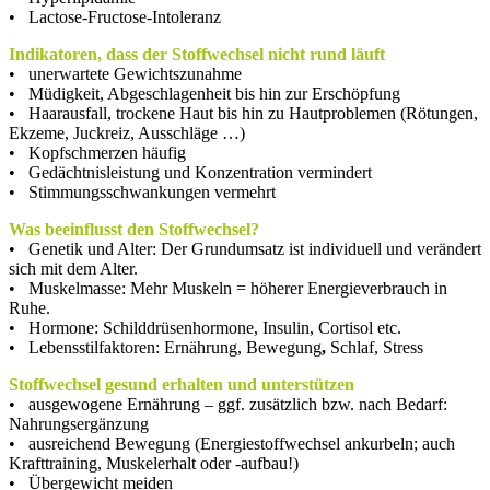
• Lactose-Fructose-Intoleranz
Indikatoren, dass der Stoffwechsel nicht rund läuft
• unerwartete Gewichtszunahme
• Müdigkeit, Abgeschlagenheit bis hin zur Erschöpfung
• Haarausfall, trockene Haut bis hin zu Hautproblemen (Rötungen,
Ekzeme, Juckreiz, Ausschläge …)
• Kopfschmerzen häufig
• Gedächtnisleistung und Konzentration vermindert
• Stimmungsschwankungen vermehrt
Was beeinflusst den Stoffwechsel?
• Genetik und Alter: Der Grundumsatz ist individuell und verändert
sich mit dem Alter.
• Muskelmasse: Mehr Muskeln = höherer Energieverbrauch in
Ruhe.
• Hormone: Schilddrüsenhormone, Insulin, Cortisol etc.
• Lebensstilfaktoren: Ernährung, Bewegung
,
Schlaf, Stress
Stoffwechsel
gesund erhalten und unterstützen
• ausgewogene Ernährung – ggf. zusätzlich bzw. nach Bedarf:
Nahrungsergänzung
• ausreichend Bewegung (Energiestoffwechsel ankurbeln; auch
Krafttraining, Muskelerhalt oder -aufbau!)
• Übergewicht meiden