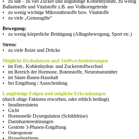
• zu süß – zu viel Zucker und ungünstige Kohlenhydrate, zu wenig
Ballaststoffe und Vitalstoffe z.B. aus Vollkorngetreide
• zu wenig wichtige Mikronährstoffe bzw. Vitalstoffe
• zu viele „Genussgifte“
Bewegung:
• zu wenig körperliche Betätigung (Alltagsbewegung, Sport etc.)
Stress:
• zu viele Reize und Drücke
Mögliche Dysbalancen und Stoffwechselstörungen
• im Fett-, Kohlenhydrat- und Zuckerstoffwechsel
• im Bereich der Hormone, Botenstoffe, Neurotransmitter
• im Säure-Basen-Haushalt
• bei Entgiftung / Ausscheidung
Langfristige Folgen und mögliche Erkrankungen
(durch obige Faktoren erworben, oder erblich bedingt)
• Insulinresistenz
• Gicht
• Hormonelle Dysregulation (Schilddrüse)
• Darmbarrierestörungen
• Gestörte 3-Phasen-Entgiftung
• Osteoporose
• Hyperlipidämie