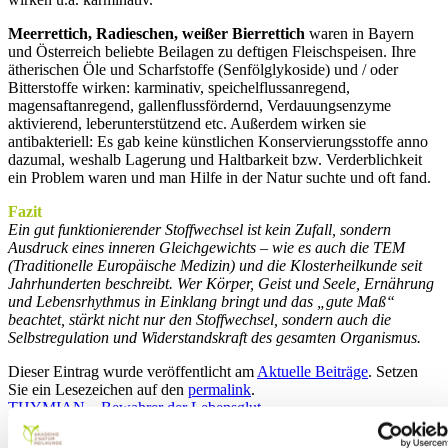
Meerrettich, Radieschen, weißer Bierrettich
waren in Bayern
und Österreich beliebte Beilagen zu deftigen Fleischspeisen. Ihre
ätherischen Öle und Scharfstoffe (Senfölglykoside) und / oder
Bitterstoffe wirken: karminativ, speichelflussanregend,
magensaftanregend, gallenflussfördernd, Verdauungsenzyme
aktivierend, leberunterstützend etc. Außerdem wirken sie
antibakteriell: Es gab keine künstlichen Konservierungsstoffe anno
dazumal, weshalb Lagerung und Haltbarkeit bzw. Verderblichkeit
ein Problem waren und man Hilfe in der Natur suchte und oft fand.
Fazit
Ein gut funktionierender Stoffwechsel ist kein Zufall, sondern
Ausdruck eines inneren Gleichgewichts – wie es auch die TEM
(Traditionelle Europäische Medizin) und die Klosterheilkunde seit
Jahrhunderten beschreibt. Wer Körper, Geist und Seele, Ernährung
und Lebensrhythmus in Einklang bringt und das „gute Maß“
beachtet, stärkt nicht nur den Stoffwechsel, sondern auch die
Selbstregulation und Widerstandskraft des gesamten Organismus.
Dieser Eintrag wurde veröffentlicht am
Aktuelle Beiträge
. Setzen
Sie ein Lesezeichen auf den
permalink
.
THYMIAN – Bewahrer der Lebensglut
HEILMITTEL AUS DEM MORGENLAND – Weihrauch, Gold
und Myrrhe