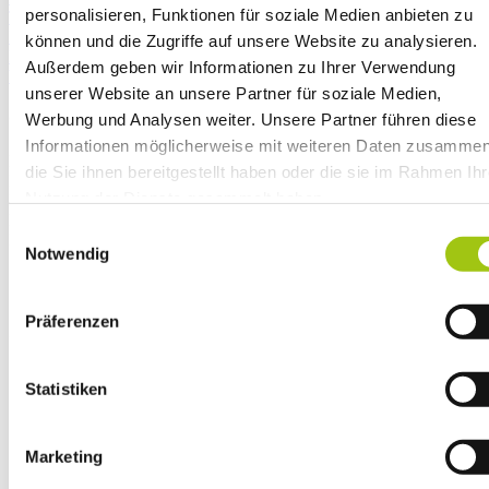
personalisieren, Funktionen für soziale Medien anbieten zu
Team
Referent/innen
können und die Zugriffe auf unsere Website zu analysieren.
Partner
Außerdem geben wir Informationen zu Ihrer Verwendung
Vertrag widerrufen
unserer Website an unsere Partner für soziale Medien,
ÖFFNUNGSZEITEN
Werbung und Analysen weiter. Unsere Partner führen diese
Informationen möglicherweise mit weiteren Daten zusammen
Montag: 8:00 – 17:00
die Sie ihnen bereitgestellt haben oder die sie im Rahmen Ihr
Dienstag: 8:00 – 17:00
Nutzung der Dienste gesammelt haben.
Mittwoch: 8:00 – 17:00
Donnerstag: 8:00 – 17:00
Zudem möchten wir auf unsere
Datenschutzhinweise gem
Einwilligungsauswahl
Freitag: 8:00 – 12:00
Art. 13 DSGVO
aufmerksam machen.
Notwendig
Präferenzen
SOCIAL MEDIA
Statistiken
Marketing