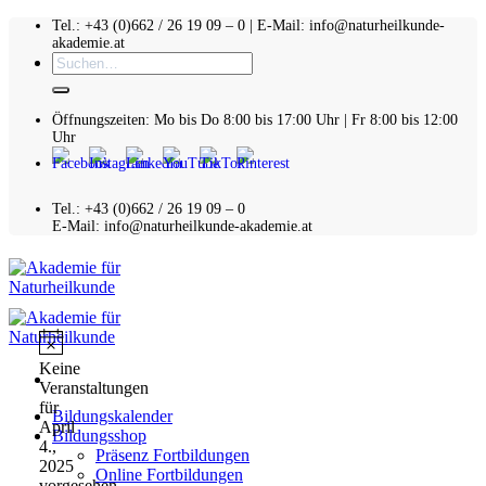
Zum
Tel.: +43 (0)662 / 26 19 09 – 0 | E-Mail: info@naturheilkunde-
akademie.at
Inhalt
Suchen
springen
nach:
Öffnungszeiten: Mo bis Do 8:00 bis 17:00 Uhr | Fr 8:00 bis 12:00
Uhr
Tel.: +43 (0)662 / 26 19 09 – 0
E-Mail: info@naturheilkunde-akademie.at
Veranstaltungen
für
Hinweis
Keine
Veranstaltungen
April
für
Bildungskalender
4.,
April
Bildungsshop
4.,
2025
Präsenz Fortbildungen
2025
Online Fortbildungen
vorgesehen.