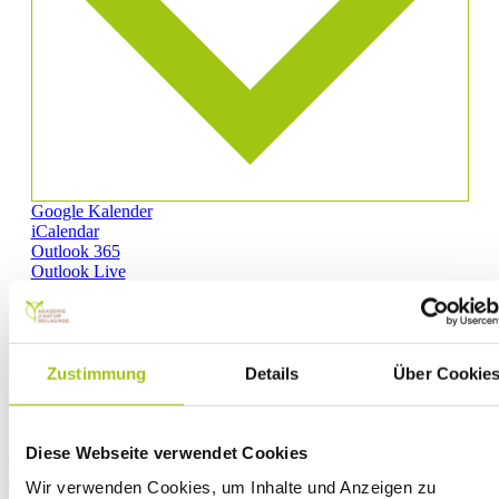
Google Kalender
iCalendar
Outlook 365
Outlook Live
.ics Datei exportieren
Exportiere Outlook .ics Datei
Zustimmung
Details
Über Cookie
AKADEMIE
Diese Webseite verwendet Cookies
Kursbereich (Kunden-Login)
Akademie
Wir verwenden Cookies, um Inhalte und Anzeigen zu
Philosophie