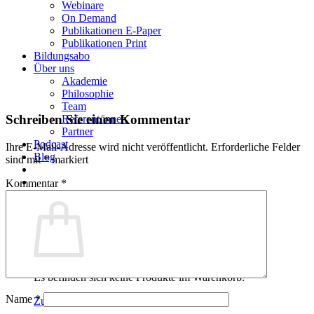
Webinare
On Demand
Publikationen E-Paper
Publikationen Print
00:00
Bildungsabo
Über uns
Akademie
Philosophie
Team
Schreiben Sie einen Kommentar
Referent/innen
Partner
Podcast
Ihre E-Mail-Adresse wird nicht veröffentlicht.
Erforderliche Felder
Blog
sind mit
*
markiert
Kommentar
*
Warenkorb
Es befinden sich keine Produkte im Warenkorb.
Name
*
Zurück zum Shop