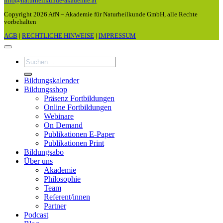
info@naturheilkunde-akademie.at
Copyright 2026 AfN – Akademie für Naturheilkunde GmbH, alle Rechte
vorbehalten
AGB
|
RECHTLICHE HINWEISE
|
IMPRESSUM
Suchen
nach:
Bildungskalender
Bildungsshop
Präsenz Fortbildungen
Online Fortbildungen
Webinare
On Demand
Publikationen E-Paper
Publikationen Print
Bildungsabo
Über uns
Akademie
Philosophie
Team
Referent/innen
Partner
Podcast