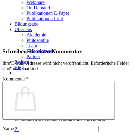
Webinare
On Demand
Publikationen E-Paper
Publikationen Print
00:00
Bildungsabo
Über uns
Akademie
Philosophie
Team
Schreiben Sie einen Kommentar
Referent/innen
Partner
Podcast
Ihre E-Mail-Adresse wird nicht veröffentlicht.
Erforderliche Felder
Blog
sind mit
*
markiert
Kommentar
*
Warenkorb
Es befinden sich keine Produkte im Warenkorb.
Name
*
Zurück zum Shop