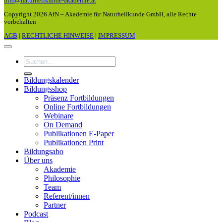
info@naturheilkunde-akademie.at
Copyright 2026 AfN – Akademie für Naturheilkunde GmbH, alle Rechte
vorbehalten
AGB
|
RECHTLICHE HINWEISE
|
IMPRESSUM
Suchen
nach:
Bildungskalender
Bildungsshop
Präsenz Fortbildungen
Online Fortbildungen
Webinare
On Demand
Publikationen E-Paper
Publikationen Print
Bildungsabo
Über uns
Akademie
Philosophie
Team
Referent/innen
Partner
Podcast