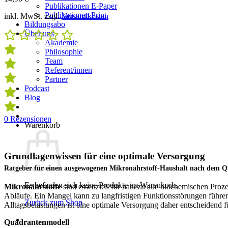
Publikationen E-Paper
Publikationen Print
inkl. MwSt.
zzgl.
Versandkosten
Bildungsabo
Über uns
Akademie
Philosophie
Team
Referent/innen
Partner
Podcast
Blog
0
Rezensionen
Warenkorb
Grundlagenwissen für eine optimale Versorgung
Ratgeber für einen ausgewogenen Mikronährstoff-Haushalt nach dem 
Es befinden sich keine Produkte im Warenkorb.
Mikronährstoffe
sind essenziell für nahezu alle biochemischen Pro
Abläufe. Ein Mangel kann zu langfristigen Funktionsstörungen führ
Zurück zum Shop
Alltagsbelastungen ist eine optimale Versorgung daher entscheidend fü
Quadrantenmodell