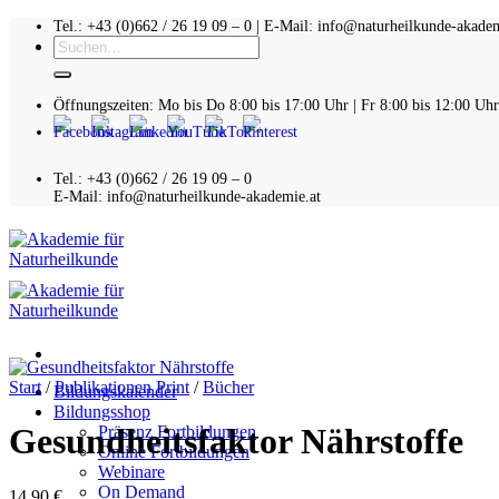
Zum
Tel.: +43 (0)662 / 26 19 09 – 0 | E-Mail: info@naturheilkunde-akadem
Suchen
Inhalt
nach:
springen
Öffnungszeiten: Mo bis Do 8:00 bis 17:00 Uhr | Fr 8:00 bis 12:00 Uhr
Tel.: +43 (0)662 / 26 19 09 – 0
E-Mail: info@naturheilkunde-akademie.at
Start
/
Publikationen Print
/
Bücher
Bildungskalender
Bildungsshop
Gesundheitsfaktor Nährstoffe
Präsenz Fortbildungen
Online Fortbildungen
Webinare
On Demand
14,90
€