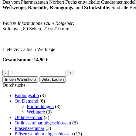
Das vom Pharmazeuten Norbert Fuchs entwickelte Quadrantenmodell v
Werkzeuge, Baustoffe, Reinigungs-
und
Schutzstoffe
. Sind alle Be
Weitere Informationen zum Ratgeber:
Softcover, 80 Seiten, 210×210 mm
Lieferzeit:
3 bis 5 Werktage
Gesamtsumme
14,90
€
Gesundheitsfaktor
Nährstoffe
In den Warenkorb
Jetzt kaufen
Menge
Durchsuche
Bildungsabo
(3)
On Demand
(6)
Fortbildungen
(3)
Webinare
(3)
Onlineseminar
(2)
Onlineseminar abgeschlossen
(5)
Präsenzseminar
(3)
Präsenzseminar abgeschlossen
(13)