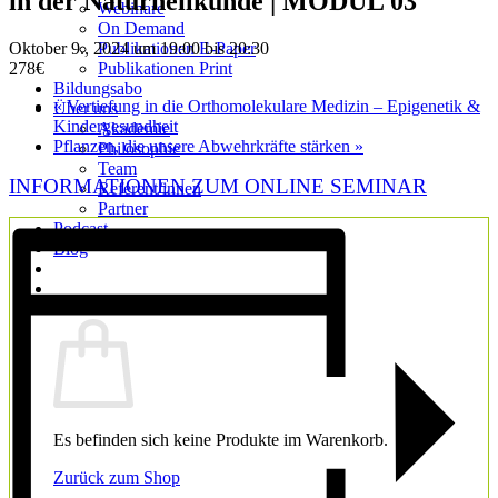
in der Naturheilkunde | MODUL 03
Webinare
On Demand
Oktober 9., 2024 um 19:00
bis
20:30
Publikationen E-Paper
278€
Publikationen Print
Bildungsabo
«
Vertiefung in die Orthomolekulare Medizin – Epigenetik &
Über uns
Kindergesundheit
Akademie
Pflanzen, die unsere Abwehrkräfte stärken
»
Philosophie
Team
INFORMATIONEN ZUM ONLINE SEMINAR
Referent/innen
Partner
Podcast
Blog
Warenkorb
Es befinden sich keine Produkte im Warenkorb.
Zurück zum Shop