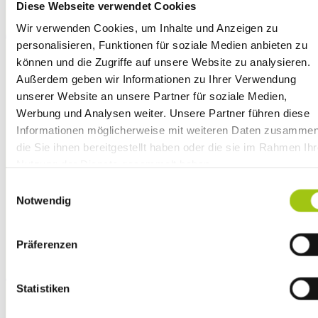
Diese Webseite verwendet Cookies
Wir verwenden Cookies, um Inhalte und Anzeigen zu
personalisieren, Funktionen für soziale Medien anbieten zu
können und die Zugriffe auf unsere Website zu analysieren.
Außerdem geben wir Informationen zu Ihrer Verwendung
unserer Website an unsere Partner für soziale Medien,
S
Werbung und Analysen weiter. Unsere Partner führen diese
Informationen möglicherweise mit weiteren Daten zusammen
die Sie ihnen bereitgestellt haben oder die sie im Rahmen Ihr
Nutzung der Dienste gesammelt haben.
Zudem möchten wir auf unsere
Datenschutzhinweise gem
Einwilligungsauswahl
Art. 13 DSGVO
aufmerksam machen.
Notwendig
Präferenzen
V
Statistiken