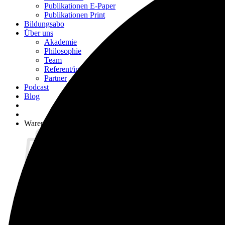
Publikationen E-Paper
Publikationen Print
Bildungsabo
Über uns
Akademie
Philosophie
Team
Referent/innen
Partner
Podcast
Blog
Warenkorb
Es befinden sich keine Produkte im Warenkorb.
Zurück zum Shop